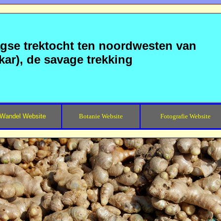
agse trektocht ten noordwesten van
kar), de savage trekking
Wandel Website
Botanie Website
Fotografie Website