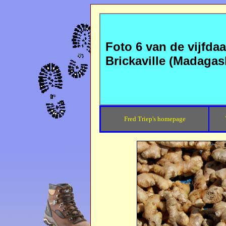
Foto 6 van de vijfda
Brickaville (Madagas
Fred Triep's homepage