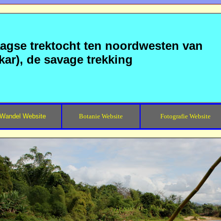
aagse trektocht ten noordwesten van
kar), de savage trekking
Wandel Website
Botanie Website
Fotografie Website