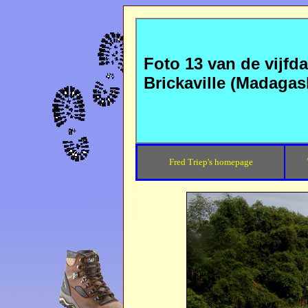
Foto 13 van de vijfd
Brickaville (Madagas
Fred Triep's homepage