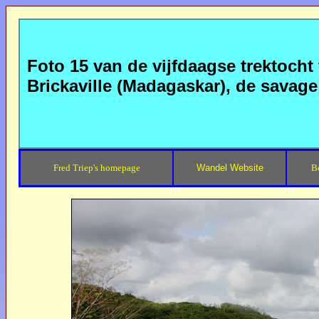
Foto 15 van de vijfdaagse trektoch
Brickaville (Madagaskar), de savage
Fred Triep's homepage
Wandel Website
B