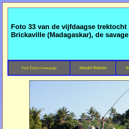
Foto 33 van de vijfdaagse trektoch
Brickaville (Madagaskar), de savage
Fred Triep's homepage
Wandel Website
B