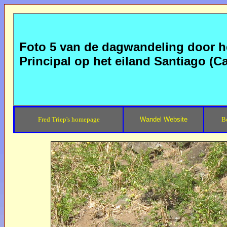
Foto 5 van de dagwandeling door he
Principal op het eiland Santiago (C
Fred Triep's homepage
Wandel Website
B