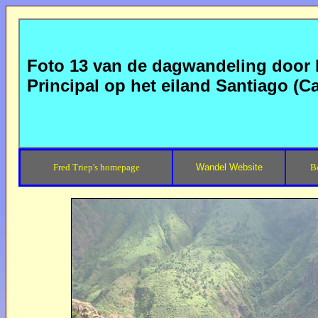
Foto 13 van de dagwandeling door h
Principal op het eiland Santiago (C
Fred Triep's homepage
Wandel Website
B