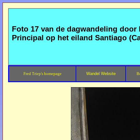
Foto 17 van de dagwandeling door h
Principal op het eiland Santiago (C
Fred Triep's homepage
Wandel Website
B