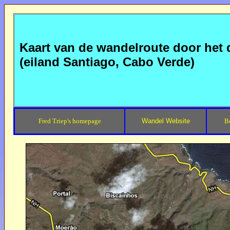
Kaart van de wandelroute door het d
(eiland Santiago, Cabo Verde)
Fred Triep's homepage
Wandel Website
B