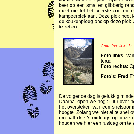
keer op een smal en glibberig rand
moet me tot het uiterste concentr
kampeerplek aan. Deze plek heet Ma
de keukenploeg ons op deze plek 
te zetten.
Grote foto links is
Foto links:
Vana
terug.
Foto rechts:
Op
Foto's: Fred T
De volgende dag is gelukkig minder
Daarna lopen we nog 5 uur over het
het oversteken van een snelstrom
hoogte. Zolang we niet al te snel 
om half drie 's middags op onze 
houden we hier een rustdag om te a