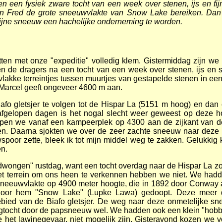
 een fysiek zware tocht van een week over stenen, ijs en fij
n Fred de grote sneeuwvlakte van Snow Lake bereiken. Dan b
fijne sneeuw een hachelijke onderneming te worden.
tten met onze "expeditie" volledig klem. Gistermiddag zijn w
n de dragers na een tocht van een week over stenen, ijs e
vlakke terreintjes tussen muurtjes van gestapelde stenen in een
Marcel geeft ongeveer 4600 m aan.
fo gletsjer te volgen tot de Hispar La (5151 m hoog) en dan o
fgelopen dagen is het nogal slecht weer geweest op deze ho
pen we vanaf een kampeerplek op 4300 aan de zijkant van de gl
agen. Daarna sjokten we over de zeer zachte sneeuw naar deze
poor zette, bleek ik tot mijn middel weg te zakken. Gelukkig 
n.
ongen" rustdag, want een tocht overdag naar de Hispar La zo
et terrein om ons heen te verkennen hebben we niet. We had
 sneeuwvlakte op 4900 meter hoogte, die in 1892 door Conway
oor hem "Snow Lake" (Lupke Lawa) gedoopt. Deze meer da
bied van de Biafo gletsjer. De weg naar deze onmetelijke sn
gtocht door de papsneeuw wel. We hadden ook een klein "hob
het lawinegevaar, niet mogelijk zijn. Gisteravond kozen we v