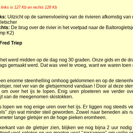
 links is 127 Kb en rechts 128 Kb
ks:
Uitzicht op de samenvloeiing van de rivieren afkomstig van 
letscher
chts:
De brug over de rivier in het voetpad naar de Baltorogletsj
mp K2)
 Fred Triep
, het werd midden op de dag nog 30 graden. Onze gids en de dr
gs gemaakt werd. Dat was veel te vroeg, want we waren toen 
 een enorme steenhelling omhoog geklommen en op de stenenh
letsjer, niet ver van de gletsjermond vandaan ! Door al deze ste
g om over het ijs te lopen. Enig uren ploeteren we verder ov
ijt van de meegenomen skistokken.
 lopen we nog enige uren over het ijs. Er liggen nog steeds vel
els" zijn wat minder steil geworden. Zowel naar beneden als
lometer lange gletsjer en de hoge pieken eromheen.
rkant van de gletsjer zien, blijken we nog bijna 2 uur nodig
ttend veel spleten en we moeten veel "zigzaggen" om veilig o