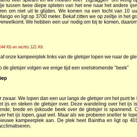
je tussen twee diepe spleten van het ene naar het andere ijs
eren om niet uit te glijden. We komen na een tocht van 10 uu
ngo en ligt op 3700 meter. Bekaf zitten we op zeiltje in het 
verwelkomt. We hebben een uur nodig om bij te komen, daaro
 144 Kb en rechts 121 Kb
f onze kampeerplek links van de gletsjer lopen we naar de glet
 de gletsjer volgen we enige tijd een snelstromende "beek"
riep
 zwaar. We lopen dan een uur langs de gletsjer om het punt te
 ijs en steken de gletsjer over. Deze wandeling over het ijs is
ende, brede en ijskoude beek over de gletsjer is spannend. 
over het ijs lopen, gaat wel. Maar als we proberen sneller te l
nieuwe kampeerplek aan. De plek heet Baintha en ligt op 4
cclimatiseren.