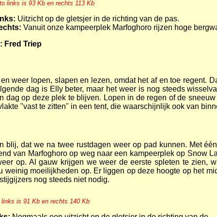
to links is 93 Kb en rechts 113 Kb
inks:
Uitzicht op de gletsjer in de richting van de pas.
echts:
Vanuit onze kampeerplek Marfoghoro rijzen hoge bergw
: Fred Triep
en weer lopen, slapen en lezen, omdat het af en toe regent. D
lgende dag is Elly beter, maar het weer is nog steeds wisselv
 dag op deze plek te blijven. Lopen in de regen of de sneeuw 
te "vast te zitten" in een tent, die waarschijnlijk ook van binn
jn blij, dat we na twee rustdagen weer op pad kunnen. Met één
tend van Marfoghoro op weg naar een kampeerplek op Snow La
weer op. Al gauw krijgen we weer de eerste spleten te zien,
nu weinig moeilijkheden op. Er liggen op deze hoogte op het mi
ijgijzers nog steeds niet nodig.
 links is 91 Kb en rechts 140 Kb
ks:
Nogmaals een uitzicht op de gletsjer in de richting van de