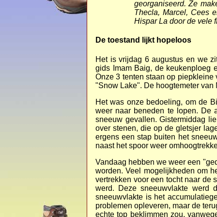
georganiseerd. Ze maken
Thecla, Marcel, Cees e
Hispar La door de vele 
De toestand lijkt hopeloos
Het is vrijdag 6 augustus en we zi
gids Imam Baig, de keukenploeg e
Onze 3 tenten staan op piepkleine 
"Snow Lake". De hoogtemeter van 
Het was onze bedoeling, om de Bia
weer naar beneden te lopen. De a
sneeuw gevallen. Gistermiddag lie
over stenen, die op de gletsjer l
ergens een stap buiten het sneeuws
naast het spoor weer omhoogtrekke
Vandaag hebben we weer een "gedw
worden. Veel mogelijkheden om h
vertrekken voor een tocht naar de
werd. Deze sneeuwvlakte werd d
sneeuwvlakte is het accumulatiege
problemen opleveren, maar de teru
echte top beklimmen zou, vanwege 