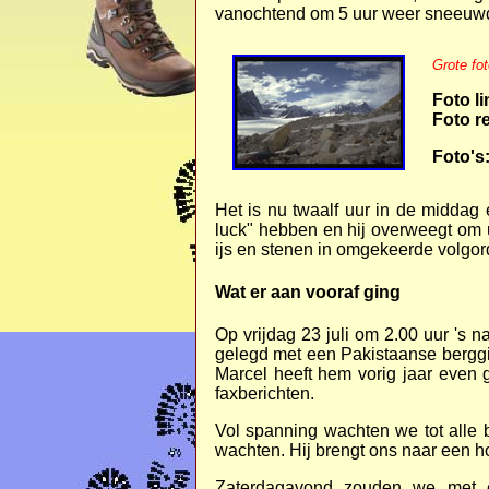
vanochtend om 5 uur weer sneeuwd
Grote fo
Foto li
Foto r
Foto's
Het is nu twaalf uur in de middag
luck" hebben en hij overweegt om 
ijs en stenen in omgekeerde volgor
Wat er aan vooraf ging
Op vrijdag 23 juli om 2.00 uur 's
gelegd met een Pakistaanse berggi
Marcel heeft hem vorig jaar even
faxberichten.
Vol spanning wachten we tot alle 
wachten. Hij brengt ons naar een ho
Zaterdagavond zouden we met e