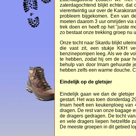
zaterdagochtend blijkt echter, dat
vierentwintig uur over de Karakora
probleem bijgekomen. Een van de
moeten daarom 3 uur omrijden via d
trek doen en heeft op het "juiste
zo bestaat onze trekking groep nu u
Onze tocht naar Skardu blijkt uite
die vast zit, een stukje KKH ve
benzinepompen leeg. Als we de volg
te hebben, zodat hij om de paar 
behulp van door Imam gehuurde jee
hebben zelfs een warme douche. 
Eindelijk op de gletsjer
Eindelijk gaan we dan de gletsjer
gestart. Het was toen donderdag 29
Imam heeft een keukenploeg van 4
dragen. De rest van onze bagage e
de dragers gedragen. De tocht vana
en vele dragers liepen hetzelfde p
De meeste groepen in dit gebied lo