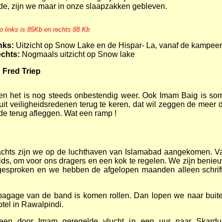
e, zijn we maar in onze slaapzakken gebleven.
to links is 85Kb en rechts 88 Kb
nks:
Uitzicht op Snow Lake en de Hispar- La, vanaf de kampeer
echts:
Nogmaals uitzicht op Snow lake
: Fred Triep
 en het is nog steeds onbestendig weer. Ook Imam Baig is so
uit veiligheidsredenen terug te keren, dat wil zeggen de meer
de terug afleggen. Wat een ramp !
 nachts zijn we op de luchthaven van Islamabad aangekomen. 
ds, om voor ons dragers en een kok te regelen. We zijn benieu
 gesproken en we hebben de afgelopen maanden alleen schrift
bagage van de band is komen rollen. Dan lopen we naar buit
tel in Rawalpindi.
en door Imam geregelde vlucht in een uur naar Skardu 