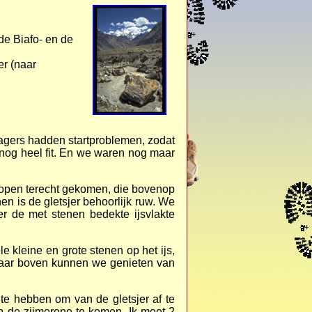
de Biafo- en de
er (naar
agers hadden startproblemen, zodat
nog heel fit. En we waren nog maar
open terecht gekomen, die bovenop
nen is de gletsjer behoorlijk ruw. We
er de met stenen bedekte ijsvlakte
e kleine en grote stenen op het ijs,
 naar boven kunnen we genieten van
 te hebben om van de gletsjer af te
p de zijmorene te komen. Ik moet 2