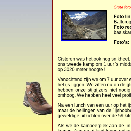
Grote foto
Foto lin
Baltorog
Foto re
basiska
Foto's:
Gisteren was het ook nog snikheet
ons tweede kamp om 1 uur 's midda
op 3020 meter hoogte !
Vanochtend zijn we om 7 uur over
het ijs liggen. We zitten nu op de g
hebben onze stijgijzers niet nodi
omhoog. We hebben heel veel prof
Na een lunch van een uur op het ijs
maar de hellingen van de "ijshobb
geweldige uitzichten over de 59 ki
Als we de kampeerplek aan de linke
komen. Aan de zijkant lopen ontze