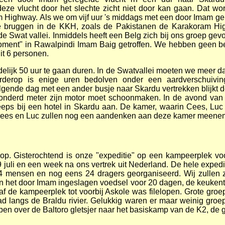
 deze vlucht door het slechte zicht niet door kan gaan. Dat 
m Highway. Als we om vijf uur 's middags met een door Imam gehu
 bruggen in de KKH, zoals de Pakistanen de Karakoram High
e Swat vallei. Inmiddels heeft een Belg zich bij ons groep gev
 moment" in Rawalpindi Imam Baig getroffen. We hebben geen 
it 6 personen.
indelijk 50 uur te gaan duren. In de Swatvallei moeten we meer
rderop is enige uren bedolven onder een aardverschuivin
ende dag met een ander busje naar Skardu vertrekken blijkt de
honderd meter zijn motor moet schoonmaken. In de avond van 
ps bij een hotel in Skardu aan. De kamer, waarin Cees, Luc en
Cees en Luc zullen nog een aandenken aan deze kamer meene
 op. Gisterochtend is onze "expeditie" op een kampeerplek vo
 juli en een week na ons vertrek uit Nederland. De hele expedi
 mensen en nog eens 24 dragers georganiseerd. Wij zullen ze
n het door Imam ingeslagen voedsel voor 20 dagen, de keukente
f de kampeerplek tot voorbij Askole was filelopen. Grote groe
ad langs de Braldu rivier. Gelukkig waren er maar weinig groep
pen over de Baltoro gletsjer naar het basiskamp van de K2, de 