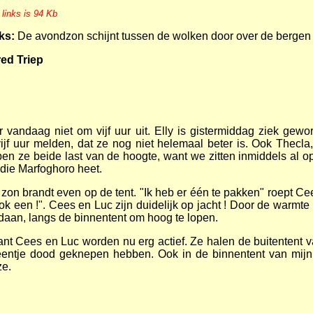
 links is 94 Kb
ks:
De avondzon schijnt tussen de wolken door over de bergen 
red Triep
 vandaag niet om vijf uur uit. Elly is gistermiddag ziek ge
ijf uur melden, dat ze nog niet helemaal beter is. Ook Thecla, 
bben ze beide last van de hoogte, want we zitten inmiddels a
 die Marfoghoro heet.
 zon brandt even op de tent. "Ik heb er één te pakken" roept Ce
k een !". Cees en Luc zijn duidelijk op jacht ! Door de warmte
daan, langs de binnentent om hoog te lopen.
ant Cees en Luc worden nu erg actief. Ze halen de buitentent va
entje dood geknepen hebben. Ook in de binnentent van mijn t
ze.