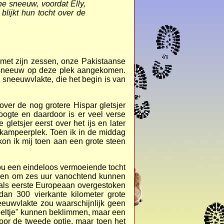
ne sneeuw, voordat Elly,
lijkt hun tocht over de
e met zijn zessen, onze Pakistaanse
n sneeuw op deze plek aangekomen.
 sneeuwvlakte, die het begin is van
ver de nog grotere Hispar gletsjer
ogte en daardoor is er veel verse
etsjer eerst over het ijs en later
 kampeerplek. Toen ik in de middag
kon ik mij toen aan een grote steen
u een eindeloos vermoeiende tocht
den om zes uur vanochtend kunnen
 als eerste Europeaan overgestoken
n 300 vierkante kilometer grote
eeuwvlakte zou waarschijnlijk geen
beltje" kunnen beklimmen, maar een
oor de tweede optie, maar toen het