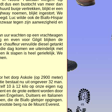
wordt dus een bustocht van meer dan
urd busje vertrekken, blijkt er een
way noemen, blijkt ingestort. We
oegd. Luc wilde ook de Biafo-Hispar
bezwaar tegen zijn aanwezigheid en
 dan uur wachten op een vrachtwagen
g en even voor Gilgit blijken de
 chauffeur vervuilde diesel getankt
die dag komen we uiteindelijk met
 ik slapen is heel geriefelijk. We
men.
or het dorp Askole (op 2900 meter)
tie bestaat nu uit ongeveer 32 man.
lf 10 à 12 kilo op onze eigen rug
nt en de grote eettent worden door
pen Engelsen, Duitsers en Italianen
en, die de Biafo gletsjer opgingen.
grootste berg na de Mount Everest.