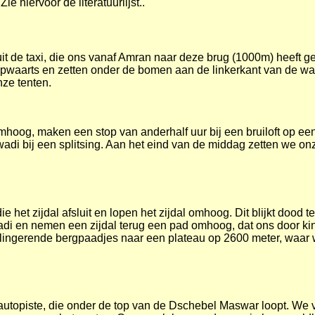
hiervoor de literatuurlijst..
it de taxi, die ons vanaf Amran naar deze brug (1000m) heeft 
pwaarts en zetten onder de bomen aan de linkerkant van de wad
nze tenten.
hoog, maken een stop van anderhalf uur bij een bruiloft op ee
di bij een splitsing. Aan het eind van de middag zetten we onz
 het zijdal afsluit en lopen het zijdal omhoog. Dit blijkt dood te
di en nemen een zijdal terug een pad omhoog, dat ons door k
slingerende bergpaadjes naar een plateau op 2600 meter, waar 
autopiste, die onder de top van de Dschebel Maswar loopt. We