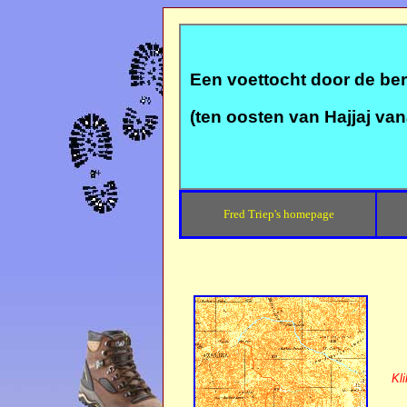
Een voettocht door de b
(ten oosten van Hajjaj v
Fred Triep's homepage
Kli