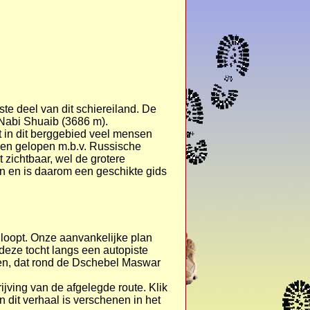
te deel van dit schiereiland. De
 Nabi Shuaib (3686 m).
at in dit berggebied veel mensen
bben gelopen m.b.v. Russische
 zichtbaar, wel de grotere
en en is daarom een geschikte gids
loopt. Onze aanvankelijke plan
deze tocht langs een autopiste
pen, dat rond de Dschebel Maswar
jving van de afgelegde route. Klik
an dit verhaal is verschenen in het