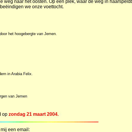
de weg naar het oosten. Op een plek, waar de weg in haarspel
beëindigen we onze voettocht.
t door het hoogebergte van Jemen.
rn in Arabia Felix.
bergen van Jemen
d op
zondag 21 maart 2004.
 mij een email: