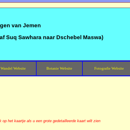
ergen van Jemen
anaf Suq Sawhara naar Dschebel Maswa)
Wandel Website
Botanie Website
Fotografie Website
k op het kaartje als u een grote gedetailleerde kaart wilt zien