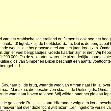
l van het Arabische schiereiland en Jemen is ook nog het hoogs
ereiland) ligt vlak bij de hoofdstad Sana. Dat is de berg Jabal
ende wadi's, die het grootste deel van het jaar droog zijn. Omd
 zijn er veel bergpaadjes. Goede kaarten zijn er niet. Wij he
 1:200.000. Op deze kaarten waren de afzonderlijke paadjes niet
uitse gids van Simper en Brixel beschrijft een aantal voettocht
 berggebied.
 Sawhara bij de brug, waar de weg van Amran naar Hajjaj over 
j naar Manakha, die beschreven staat in de Duitse gids. Omdat 
er de wadi naar boven te lopen. Wij wilden naar het plateau lo
p de gescande Russisch kaart. Hieronder volgt een korte beschri
de reisverhaal over deze tocht wilt lezen. Een ingekorte versie v