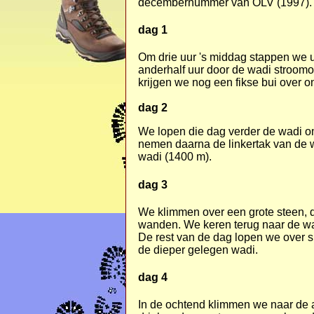
decembernummer van OLV (1997). Zie 
dag 1
Om drie uur 's middag stappen we u
anderhalf uur door de wadi stroomo
krijgen we nog een fikse bui over o
dag 2
We lopen die dag verder de wadi om
nemen daarna de linkertak van de wa
wadi (1400 m).
dag 3
We klimmen over een grote steen, die
wanden. We keren terug naar de wa
De rest van de dag lopen we over 
de dieper gelegen wadi.
dag 4
In de ochtend klimmen we naar de 