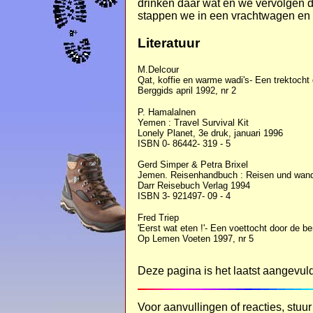
drinken daar wat en we vervolgen 
stappen we in een vrachtwagen en 
Literatuur
M.Delcour
Qat, koffie en warme wadi's- Een trektoch
Berggids april 1992, nr 2
P. Hamalalnen
Yemen : Travel Survival Kit
Lonely Planet, 3e druk, januari 1996
ISBN 0- 86442- 319 - 5
Gerd Simper & Petra Brixel
Jemen. Reisenhandbuch : Reisen und wande
Darr Reisebuch Verlag 1994
ISBN 3- 921497- 09 - 4
Fred Triep
'Eerst wat eten !'- Een voettocht door de 
Op Lemen Voeten 1997, nr 5
Deze pagina is het laatst aangevul
Voor aanvullingen of reacties, stuur