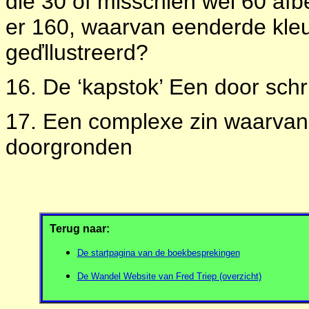
die 30 of misschien wel 60 af
er 160, waarvan eenderde kle
geďllustreerd?
16. De ‘kapstok’ Een door schr
17. Een complexe zin waarvan 
doorgronden
Terug naar:
De startpagina van de boekbesprekingen
De Wandel Website van Fred Triep (overzicht)