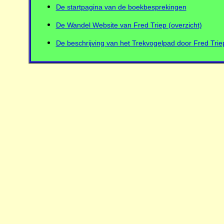
De startpagina van de boekbesprekingen
De Wandel Website van Fred Triep (overzicht)
D
e beschrijving van het Trekvogelpad door Fred Trie