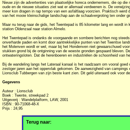
Nieuw zijn de advertenties van plaatselijke horeca ondernemers, die op die 
oude en de nieuwe situaties ziet wat er allemaal verdwenen is. De verwijzi
meer kon dragen in rap tempo van een asfaltlaag voorzien. Praktisch werd
van het mooie kleinschalige landschap aan de schaalvergroting ten onder ging
Maar nu terug naar de gids, het Twentepad is 85 kilometer lang en wordt in 
station Oldenzaal naar station Almelo.
Het Twentepad is ondanks de voorgaande en sombere berichten nog steeds de
onverharde paden en komt door aantrekkelijke punten van het Twentse landsc
het Molenven wordt er wel, maar bij het Hondenven niet gewaarschuwd voor 
stukken grond bij de ontginning van de woeste gronden gespaard bleven. De t
ontwateringsloten. Dat de herenboeren en industriëlen de schoonheid van he
Bij de wandeling langs het Lateraal kanaal is het raadzaam om vooral goed op
zestiger jaren aan het oppervlak gekomen. De aanwezigheid van campings en
Lionsclub Tubbergen van zijn beste kant zien. Dit geld uiteraard ook voor 
Gegevens
Auteur : Lionsclub
Boek : Twente, streekpad 2
Uitgeverij : Wandelplatform, LAW, 2001
ISBN : 90-71068-48-X
Prijs : 24,95
Terug naar: