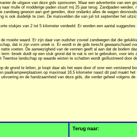
manier de uitgave van deze gids sponsoren. Maar een advertentie van een grond
ng naar mulle of modderige paden stuurt mij 25 jaar terug. Zandpaden werden,
 de zandweg gewoon aan gort gereden, door ondanks alles de wagen desnoods 
 is ook duidelijk te zien. De maïsvelden die van juli tot september het uitzic
korte stukjes van 2 tot 5 kilometer verdeeld. Er worden een aantal suggesties
 moeite waard. Er zijn daar van oudsher zoveel zandwegen dat die gelukkig n
hap, dat in zijn vorm uniek is. Er wordt in de gids terecht gewaarschuwd voo
natte voeten. De aanwezigheid van de vennen geeft al aan dat de bodem daar w
erm -broek duidt op een stuk grond dat te nat is om te gebruiken, voor iets 
t Twentse landschap op waarde wisten te schatten wordt geïllustreerd door de 
 de grond te letten, je loopt daar als het ware door of over een versteend bos.
 paalkampeerplaatsen op maximaal 18,5 kilometer naast dit pad maakt het ee
de uitvoering en de handzaamheid van deze gids, die verder geheel volgens d
Terug naar: