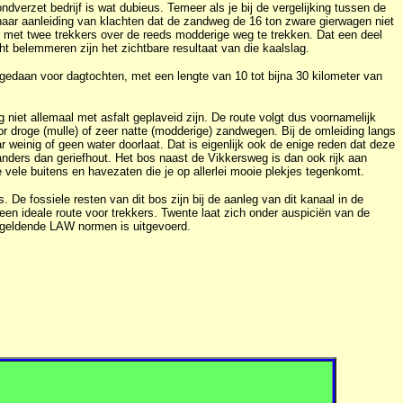
verzet bedrijf is wat dubieus. Temeer als je bij de vergelijking tussen de
 naar aanleiding van klachten dat de zandweg de 16 ton zware gierwagen niet
met twee trekkers over de reeds modderige weg te trekken. Dat een deel
ht belemmeren zijn het zichtbare resultaat van die kaalslag.
 gedaan voor dagtochten, met een lengte van 10 tot bijna 30 kilometer van
iet allemaal met asfalt geplaveid zijn. De route volgt dus voornamelijk
r droge (mulle) of zeer natte (modderige) zandwegen. Bij de omleiding langs
einig of geen water doorlaat. Dat is eigenlijk ook de enige reden dat deze
anders dan geriefhout. Het bos naast de Vikkersweg is dan ook rijk aan
vele buitens en havezaten die je op allerlei mooie plekjes tegenkomt.
 De fossiele resten van dit bos zijn bij de aanleg van dit kanaal in de
n ideale route voor trekkers. Twente laat zich onder auspiciën van de
e geldende LAW normen is uitgevoerd.