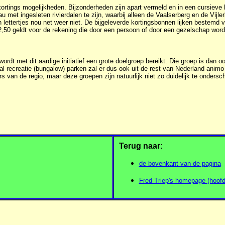
kortings mogelijkheden. Bijzonderheden zijn apart vermeld en in een cursieve 
met ingesleten rivierdalen te zijn, waarbij alleen de Vaalserberg en de Vijler
n lettertjes nou net weer niet. De bijgeleverde kortingsbonnen lijken bestemd
n 2,50 geldt voor de rekening die door een persoon of door een gezelschap word
rdt met dit aardige initiatief een grote doelgroep bereikt. Die groep is dan o
al recreatie (bungalow) parken zal er dus ook uit de rest van Nederland ani
van de regio, maar deze groepen zijn natuurlijk niet zo duidelijk te ondersc
Terug naar:
de bovenkant van de pagina
Fred Triep's homepage (hoofd