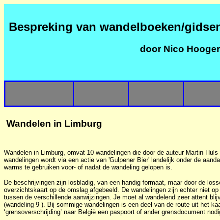
Bespreking van wandelboeken/gidse
door Nico Hooge
Wandelen in Limburg
Wandelen in Limburg, omvat 10 wandelingen die door de auteur Martin Huls i
wandelingen wordt via een actie van 'Gulpener Bier' landelijk onder de aanda
warms te gebruiken voor- of nadat de wandeling gelopen is.
De beschrijvingen zijn losbladig, van een handig formaat, maar door de loss
overzichtskaart op de omslag afgebeeld. De wandelingen zijn echter niet op
tussen de verschillende aanwijzingen. Je moet al wandelend zeer attent bli
(wandeling 9 ). Bij sommige wandelingen is een deel van de route uit het kaa
‘grensoverschrijding’ naar België een paspoort of ander grensdocument nodig