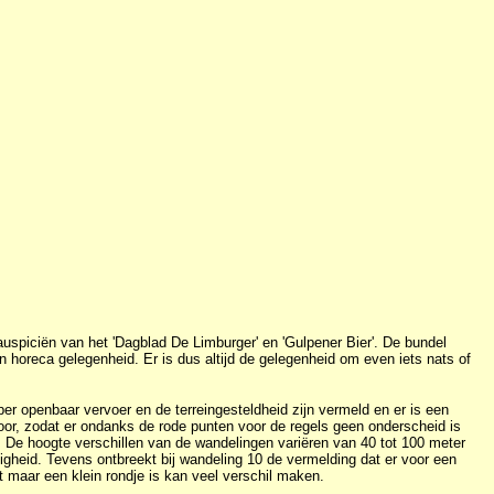
uspiciën van het 'Dagblad De Limburger' en 'Gulpener Bier'. De bundel
en horeca gelegenheid. Er is dus altijd de gelegenheid om even iets nats of
er openbaar vervoer en de terreingesteldheid zijn vermeld en er is een
oor, zodat er ondanks de rode punten voor de regels geen onderscheid is
. De hoogte verschillen van de wandelingen variëren van 40 tot 100 meter
rdigheid. Tevens ontbreekt bij wandeling 10 de vermelding dat er voor een
t maar een klein rondje is kan veel verschil maken.