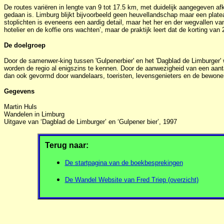
De routes variëren in lengte van 9 tot 17.5 km, met duidelijk aangegeven af
gedaan is. Limburg blijkt bijvoorbeeld geen heuvellandschap maar een plateau 
stoplichten is eveneens een aardig detail, maar het her en der wegvallen va
hotelier en de koffie ons wachten’, maar de praktijk leert dat de korting va
De doelgroep
Door de samenwer-king tussen 'Gulpenerbier' en het 'Dagblad de Limburger' wo
worden de regio al enigszins te kennen. Door de aanwezigheid van een aant
dan ook gevormd door wandelaars, toeristen, levensgenieters en de bewoners 
Gegevens
Martin Huls
Wandelen in Limburg
Uitgave van ‘Dagblad de Limburger’ en ‘Gulpener bier’, 1997
Terug naar:
De startpagina van de boekbesprekingen
De Wandel Website van Fred Triep (overzicht)