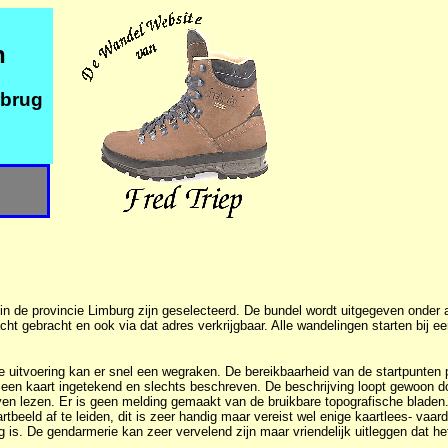
n
rbrug
n de provincie Limburg zijn geselecteerd. De bundel wordt uitgegeven onder a
cht gebracht en ook via dat adres verkrijgbaar. Alle wandelingen starten bij e
e uitvoering kan er snel een wegraken. De bereikbaarheid van de startpunten p
 een kaart ingetekend en slechts beschreven. De beschrijving loopt gewoon d
jven lezen. Er is geen melding gemaakt van de bruikbare topografische bladen
rtbeeld af te leiden, dit is zeer handig maar vereist wel enige kaartlees- vaa
 is. De gendarmerie kan zeer vervelend zijn maar vriendelijk uitleggen dat he