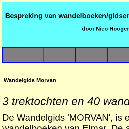
Bespreking van wandelboeken/gidse
door Nico Hooge
Wandelgids Morvan
3 trektochten en 40 wan
De Wandelgids 'MORVAN', is e
wandelboeken van Elmar. De au