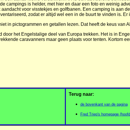
n de campings is helder, met hier en daar een foto en weinig ad
aandacht voor visstekjes en golfbanen. Een camping is aan de 
entariseerd, zodat er altijd wel een in de buurt te vinden is. E
niet in pictogrammen en getallen lezen. Dat heeft de keus van
 door het Engelstalige deel van Europa trekken. Het is in Eng
kende caravanners maar geen plaats voor tenten. Kortom een aar
Terug naar:
de bovenkant van de pagina
Fred Triep's homepage (hoofd