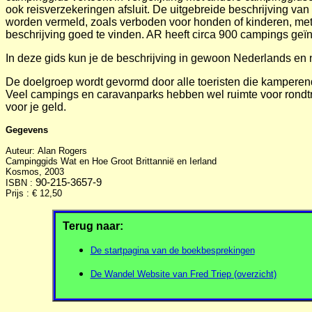
ook reisverzekeringen afsluit. De uitgebreide beschrijving va
worden vermeld, zoals verboden voor honden of kinderen, met 
beschrijving goed te vinden. AR heeft circa 900 campings geïnv
In deze gids kun je de beschrijving in gewoon Nederlands en 
De doelgroep wordt gevormd door alle toeristen die kamperend
Veel campings en caravanparks hebben wel ruimte voor rondtrek
voor je geld.
Gegevens
Auteur:
Alan Rogers
Campinggids Wat en Hoe Groot Brittannië en Ierland
Kosmos, 2003
90-215-3657-9
ISBN :
Prijs : € 12,50
Terug naar:
De startpagina van de boekbesprekingen
De Wandel Website van Fred Triep (overzicht)