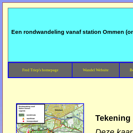
Een rondwandeling vanaf station Ommen (o
Fred Triep's homepage
Wandel Website
B
Tekening
Deze kaar