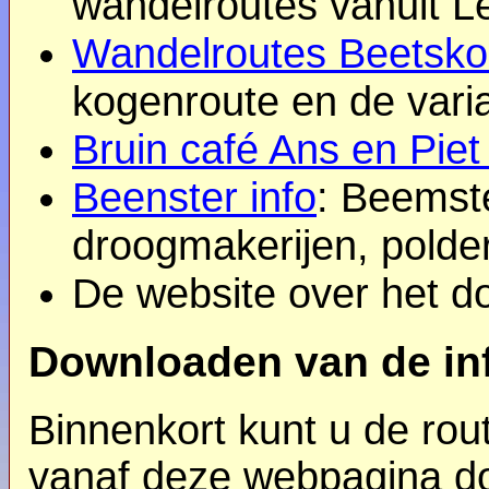
wandelroutes vanuit L
Wandelroutes Beetsk
kogenroute en de vari
Bruin café Ans en Pie
Beenster info
: Beemst
droogmakerijen, polde
D
e website over het d
Downloaden van de inf
Binnenkort kunt u de rou
vanaf deze webpagina d