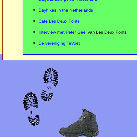
Dayhikes in the Netherlands
Cafe Les Deux Ponts
I
nterview met Peter Geel
van Les Deux Ponts
De vereniging TeVoet