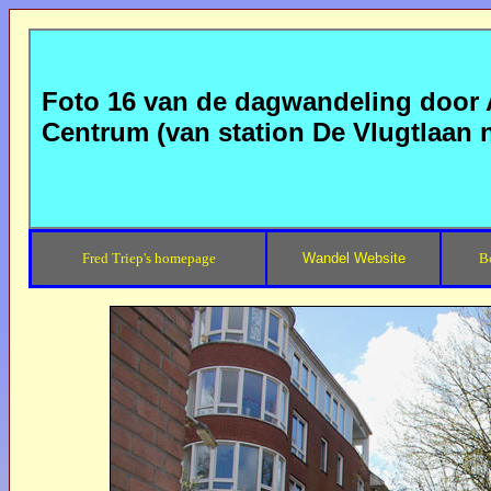
Foto 16 van de dagwandeling door
Centrum (van station De Vlugtlaan
Fred Triep's homepage
Wandel Website
B