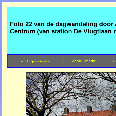
Foto 22 van de dagwandeling door
Centrum (van station De Vlugtlaan
Fred Triep's homepage
Wandel Website
B