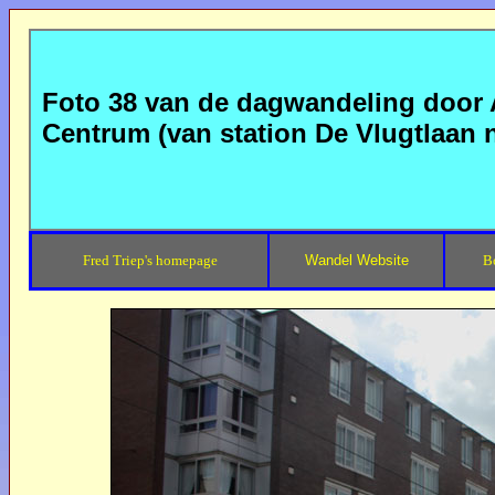
Foto 38 van de dagwandeling door
Centrum (van station De Vlugtlaan
Fred Triep's homepage
Wandel Website
B