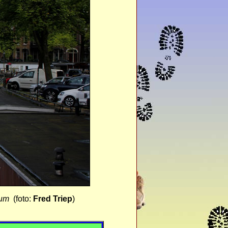
trum
(foto:
Fred Triep
)