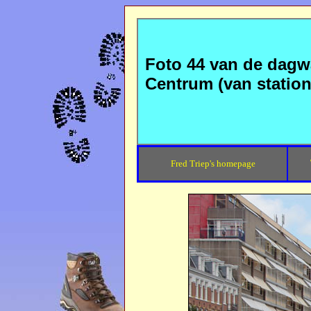
Foto 44 van de dag
Centrum (van statio
Fred Triep's homepage