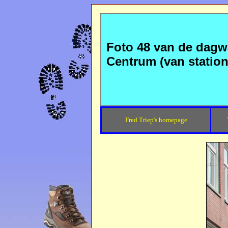
Foto 48 van de dag
Centrum (van statio
Fred Triep's homepage