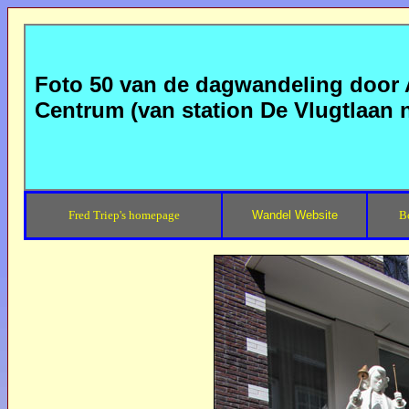
Foto 50 van de dagwandeling door
Centrum (van station De Vlugtlaan
Fred Triep's homepage
Wandel Website
B