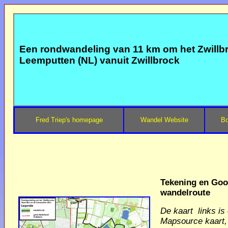
Een rondwandeling van 11 km om het Zwillbr
Leemputten (NL) vanuit Zwillbrock
Fred Triep's homepage
Wandel Website
Bo
Tekening en Goo
wandelroute
De kaart links is
Mapsource kaart,