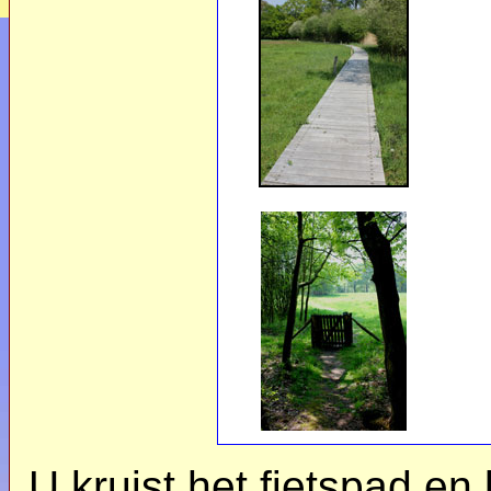
U kruist het fietspad e