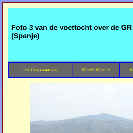
Foto 3 van de voettocht over de GR 
(Spanje)
Fred Triep's homepage
Wandel Website
B