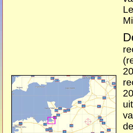
Le
Mi
D
re
(r
20
re
20
ui
va
d