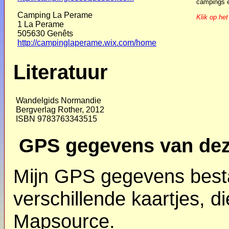
campings e
Camping La Perame
Klik op het
1 La Perame
505630 Genêts
http://campinglaperame.wix.com/home
Literatuur
Wandelgids Normandie
Bergverlag Rother, 2012
ISBN 9783763343515
GPS gegevens van dez
Mijn GPS gegevens besta
verschillende kaartjes, 
Mapsource.