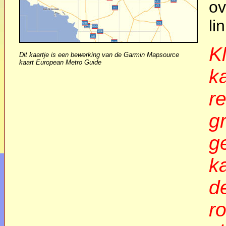
ov
li
Kl
Dit kaartje is een bewerking van de Garmin Mapsource
kaart European Metro Guide
k
re
g
g
k
d
ro