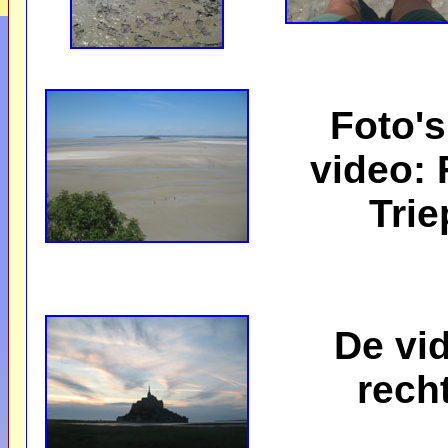
Foto's
video: 
Trie
De vi
rech