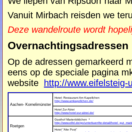
We liepen van Ripsdorf naar M
Vanuit Mirbach reisden we terug 
Deze wandelroute wordt hopeli
Overnachtingsadressen l
Op de adressen gemarkeerd me
eens op de speciale pagina mk
website
http://www.eifelsteig-
Hotel- Restaurant Am Kapellchen
http://www.amkapellchen.de/
Aachen- Kornelimünster
Hotel Zur Abtei
http://www.hotel-zur-abtei.de/
Gasthof Marienbildchen *
http://www.eifel.de/go/unterkuenfte-detail/hotel_gut_mar
Roetgen
Hotel "Alte Post"