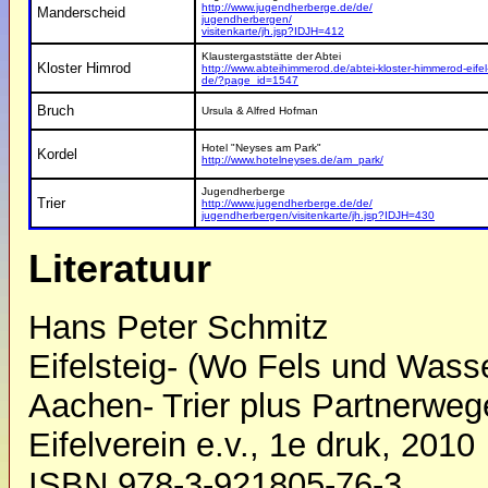
http://www.jugendherberge.de/de/
Manderscheid
jugendherbergen/
visitenkarte/jh.jsp?IDJH=412
Klaustergaststätte der Abtei
Kloster Himrod
http://www.abteihimmerod.de/abtei-kloster-himmerod-eife
de/?page_id=1547
Bruch
Ursula & Alfred Hofman
Hotel "Neyses am Park"
Kordel
http://www.hotelneyses.de/am_park/
Jugendherberge
Trier
http://www.jugendherberge.de/de/
jugendherbergen/visitenkarte/jh.jsp?IDJH=430
Literatuur
Hans Peter Schmitz
Eifelsteig- (Wo Fels und Wasse
Aachen- Trier plus Partnerwe
Eifelverein e.v., 1e druk, 2010
ISBN 978-3-921805-76-3