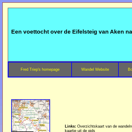
Een voettocht over de Eifelsteig van Aken na
Fred Triep's homepage
Wandel Website
Bo
Links:
Overzichtskaart van de wandelro
kaartje uit de gids