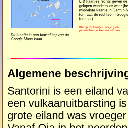
De
kaartjes rechts geven de
gelopen wandelroute weer (he
middelste kaartje in Garmin 
formaat, de rechtse in Googl
formaat).
Klik op de kaartjes, als je grote
gedetailleerde kaarten wilt zien.
Dit kaartje is een bewerking van de
Google Maps kaart
Algemene beschrijvin
Santorini is een eiland v
een vulkaanuitbarsting i
grote eiland was vroeger
Vanaf Oia in het noorde