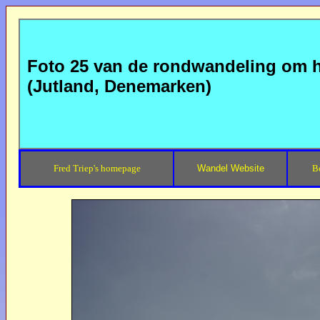
Foto 25 van de rondwandeling om 
(Jutland, Denemarken)
Fred Triep's homepage
Wandel Website
B