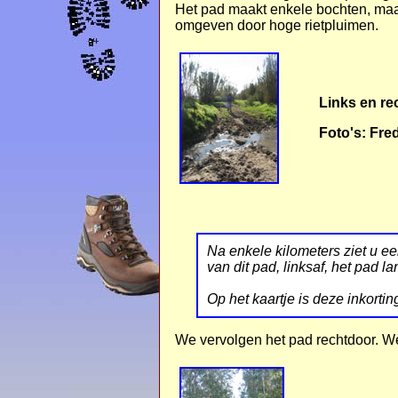
Het pad maakt enkele bochten, maa
omgeven door hoge rietpluimen.
Links en re
Foto's: Fre
Na enkele kilometers ziet u een
van dit pad, linksaf, het pad
lan
O
p het kaartje is deze inkort
We vervolgen het pad rechtdoor. W