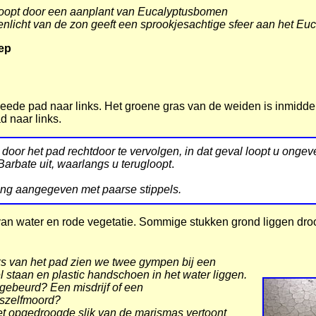
loopt door een aanplant van Eucalyptusbomen
nlicht van de zon geeft een sprookjesachtige sfeer aan het Eu
iep
weede pad naar links. Het groene gras van de weiden is inmidde
d naar links.
n door het pad rechtdoor te vervolgen, in dat geval loopt u onge
 Barbate uit, waarlangs u terugloopt
.
iding aangegeven met paarse stippels.
an water en rode vegetatie. Sommige stukken grond liggen droog
ks van het pad zien we twee gympen bij een
 staan en plastic handschoen in het water liggen.
 gebeurd? Een misdrijf of een
gszelfmoord?
t opgedroogde slik van de marismas vertoont