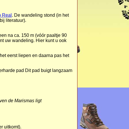
 Real
. De wandeling stond (in het
 literatuur).
teen na ca.
150 m
(vóór paaltje 90
int uw wandeling.
Hier kunt u ook
et eerst liepen en daarna pas het
verharde pad Dit pad buigt langzaam
oven de Marismas ligt
r uitkomt).