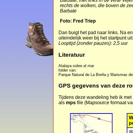
Barbate, met links in de verte Veje
rechts de wolken, die boven de ze
Barbate
Foto: Fred Triep
Dan buigt het pad naar links.
Na eni
uiteindelijk weer bij het startpunt uit
Looptijd (zonder pauzes): 2,5 uur
Literatuur
Atalaya sobre el mar
folder van:
Parque Natural de La Breña y Marismas de
GPS gegevens van deze ro
Tijdens deze wandeling heb ik met
als
mps
file (Mapsource formaat va
W
p
06