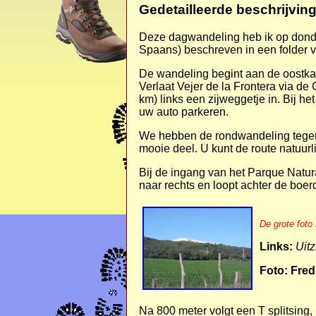
Gedetailleerde beschrijvin
Deze dagwandeling heb ik op dond
Spaans) beschreven in een folder va
De wandeling begint aan de oostka
Verlaat Vejer de la Frontera via d
km) links een zijweggetje in. Bij h
uw auto parkeren.
We hebben de rondwandeling tegen d
mooie deel. U kunt de route natuurl
Bij de ingang van het Parque Natur
naar rechts en loopt achter de boer
De grote foto
Links:
Uitz
Foto: Fred
Na
800 meter
volgt een T splitsing,