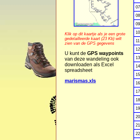
07
08
09
10
Klik op dit kaartje als je een grote
gedetailleerde kaart (23 Kb) wilt
11
zien van de GPS gegevens
12
U kunt de
GPS waypoints
13
van deze wandeling ook
downloaden als Excel
14
spreadsheet
15
marismas.xls
16
17
18
19
20
21
22