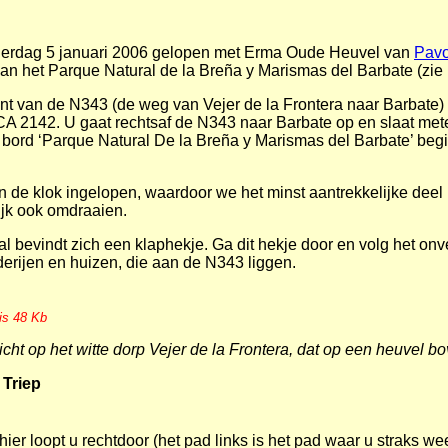
g
erdag 5 januari 2006 gelopen met Erma Oude Heuvel van
Pavo
n het Parque Natural de la Breña y Marismas del Barbate (zie bij
nt van de N343 (de weg van Vejer de la Frontera naar Barbate)
e CA 2142. U gaat rechtsaf de N343 naar Barbate op en slaat me
et bord ‘Parque Natural De la Breña y Marismas del Barbate’ beg
e klok ingelopen, waardoor we het minst aantrekkelijke deel h
ijk ook omdraaien.
al bevindt zich een klaphekje. Ga dit hekje door en volg het on
derijen en huizen, die aan de N343 liggen.
 is 48 Kb
icht op het witte dorp Vejer de la Frontera, dat op een heuvel b
 Triep
 hier loopt u rechtdoor (het pad links is het pad waar u straks wee