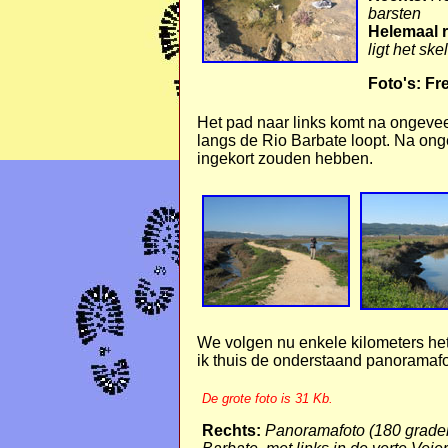
barsten
Helemaal r
ligt het sk
Foto's: Fr
Het pad naar links komt na ongeveer
langs de Rio Barbate loopt. Na ong
ingekort zouden hebben.
We volgen nu enkele kilometers het 
ik thuis de onderstaand panoramaf
De grote foto is 31 Kb.
Rechts:
Panoramafoto (180 graden