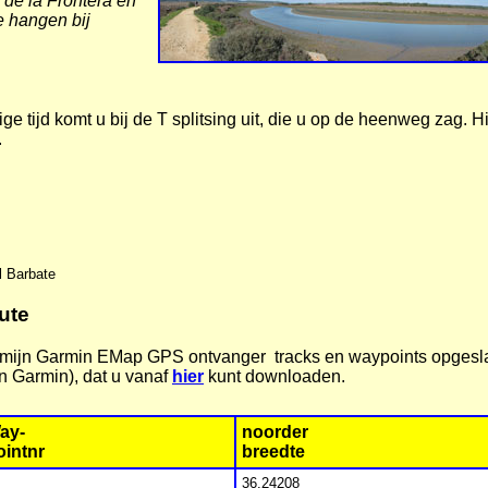
r de la Frontera en
e hangen bij
ge tijd komt u bij de T splitsing uit, die u op de heenweg zag. H
.
l Barbate
ute
 mijn Garmin EMap GPS ontvanger tracks en waypoints opgeslag
n Garmin), dat u vanaf
hier
kunt downloaden.
ay-
noorder
ointnr
breedte
36,24208