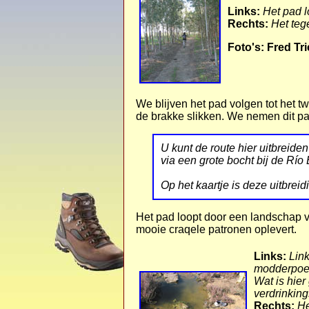
Links:
Het pad 
Rechts:
Het tege
Foto's: Fred Tr
We blijven het pad volgen tot het t
de brakke slikken. We nemen dit pa
U kunt de route hier uitbreide
via een grote bocht bij de Río
O
p het kaartje is deze uitbre
Het pad loopt door een landschap v
mooie craqele patronen oplevert.
Links:
Lin
modderpoel
Wat is hier
verdrinkin
Rechts:
He