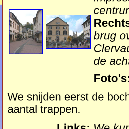
centru
Recht
brug o
Clerva
de ach
Foto's
We snijden eerst de boc
aantal trappen.
Links:
We kun