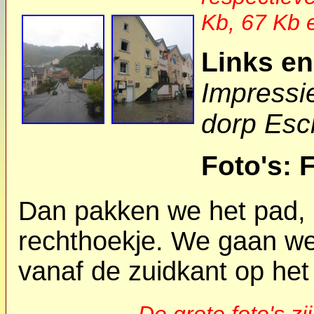
Kb, 67 Kb 
Links en
Impressi
dorp Esc
Foto's: 
Dan pakken we het pad, 
rechthoekje. We gaan w
vanaf de zuidkant op het
De grote foto's zi