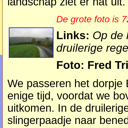
landschap ziet er nat uit.
De grote foto is 
Links:
Op de 
druilerige reg
Foto: Fred Tr
We passeren het dorpje 
enige tijd, voordat we b
uitkomen. In de druileri
slingerpaadje naar bene