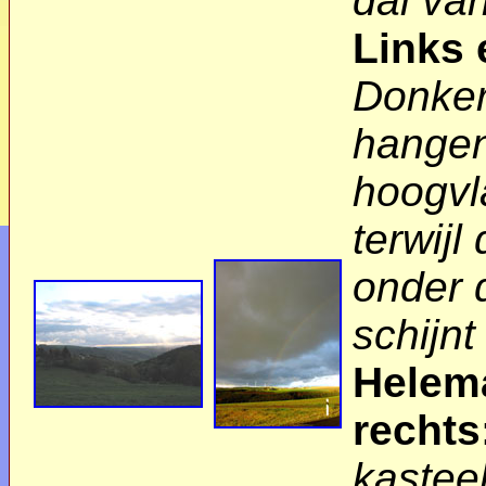
dal va
Links 
Donker
hangen
hoogvl
terwijl
onder 
schijnt
Helem
rechts
kastee