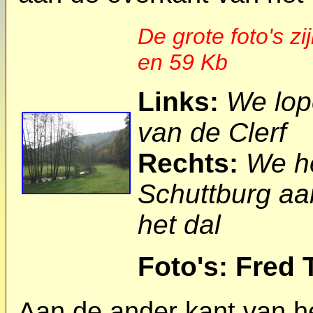
De grote foto's zi
en 59 Kb
Links:
We lop
van de Clerf
Rechts:
We he
Schuttburg aa
het dal
Foto's: Fred 
Aan de ander kant van he