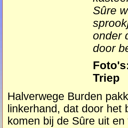
Sûre w
sprook
onder 
door b
Foto's
Triep
Halverwege Burden pakk
linkerhand, dat door het
komen bij de Sûre uit en