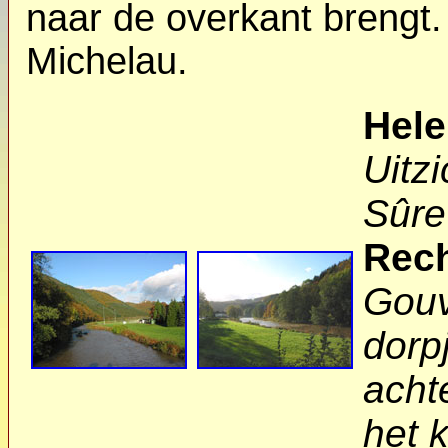
naar de overkant brengt.
Michelau.
Hele
Uitz
Sûre
Rech
Gouv
dorp
acht
het 