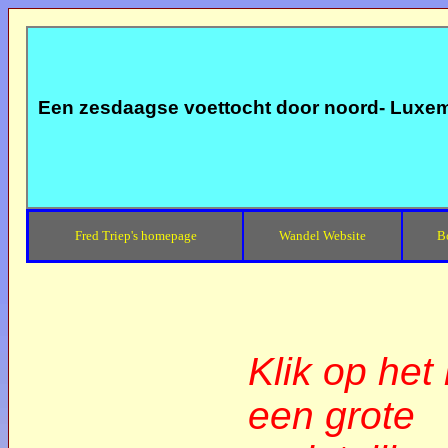
Een zesdaagse voettocht door noord- Luxem
Fred Triep's homepage
Wandel Website
B
Klik op het 
een grote