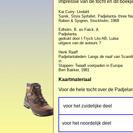
impressie van de tocht en dit boek
Kai Curry- Lindahl
Sarek, Stora Sjofallet, Padjelanta- three N
Raben & Sjogren, Stockholm, 1968
Edholm, B. en Falck, A
Padjelanta
gedrukt door I-Tryck Lito AB, Lulea
uitgave van de auteurs ?
Henk Raaff
Padjelantaleden- Langs de naaf van Scand
in :
Stappen- Twaalf voetpaden in Europa
Bert Bakker, 1981
Kaartmateriaal
Voor de hele tocht over de Padjela
voor het zuidelijke deel
voor het noordelijk deel