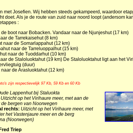
daan met Josefien. Wij hebben steeds gekampeerd, waardoor et
t doet. Als je de route van zuid naar noord loopt (andersom kan 
etappes :
t de boot naar Bobacken. Vandaar naar de Njunjeshut (17 km)
aar de Tarrekaisehut (8 km)
ut naar de Somarlappahut (12 km)
hut naar de Tarreluoppalhut (15 km)
lhut naar de Tuoddarhut (10 km)
ar de Staloluoktahut (19 km) De Staloluoktahut ligt aan het Vir
rvliegtuig (duur)
 naar de Arasluoktahut (12 km)
oto's zijn respectievelijk 97 Kb, 59 Kb en 60 Kb
ude Lappenhut bij Staluokta
Uitzicht op het Virihaure meer, met aan de
t de bergen van Noorwegen
l rechts:
Uitzicht op het Virihaure meer, met
er het Vastenjaure meer en de berg
kna (Noorwegen)
Fred Triep