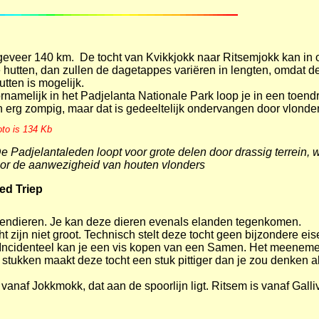
ngeveer 140 km. De tocht van Kvikkjokk naar Ritsemjokk kan i
hutten, dan zullen de dagetappes variëren in lengten, omdat de
tten is mogelijk.
ornamelijk in het Padjelanta Nationale Park loop je in een toen
n erg zompig, maar dat is gedeeltelijk ondervangen door vlonder
oto is 134 Kb
e Padjelantaleden loopt voor grote delen door drassig terrein, 
or de aanwezigheid van houten vlonders
ed Triep
 rendieren. Je kan deze dieren evenals elanden tegenkomen.
t zijn niet groot. Technisch stelt deze tocht geen bijzondere eise
Incidenteel kan je een vis kopen van een Samen. Het meeneme
stukken maakt deze tocht een stuk pittiger dan je zou denken al
vanaf Jokkmokk, dat aan de spoorlijn ligt. Ritsem is vanaf Galli