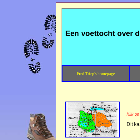
Een voettocht over 
Fred Triep's homepage
Klik op
Dit ka