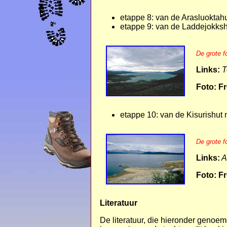
etappe 8: van de Arasluoktah
etappe 9: van de Laddejokksh
De grote f
Links:
T
Foto: Fr
etappe 10: van de Kisurishut
De grote f
Links:
A
Foto: Fr
Literatuur
De literatuur, die hieronder genoem