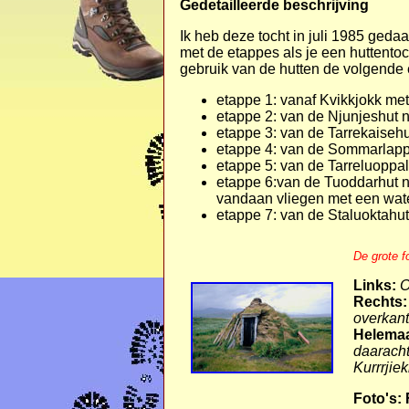
Gedetailleerde beschrijving
Ik heb deze tocht in juli 1985 ge
met de etappes als je een huttentoch
gebruik van de hutten de volgende 
etappe 1: vanaf Kvikkjokk me
etappe 2: van de Njunjeshut n
etappe 3: van de Tarrekaiseh
etappe 4: van de Sommarlappa
etappe 5: van de Tarreluoppa
etappe 6:van de Tuoddarhut na
vandaan vliegen met een wate
etappe 7: van de Staluoktahut
De grote f
Links:
O
Rechts:
overkan
Helemaa
daaracht
Kurrrjie
Foto's: 