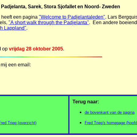
r Padjelanta, Sarek, Stora Sjofallet en Noord- Zweden
heeft een pagina
"Welcome to Padjelantaleden"
. Lars Bergquis
els,
"A short walk through the Padjelanta"
. Een andere boeiend
sh Lappland"
.
d op
vrijdag 28 oktober 2005
.
 mij een email:
Terug naar:
de bovenkant van de pagina
ed Triep (overzicht)
Fred Triep's homepage (hoofd