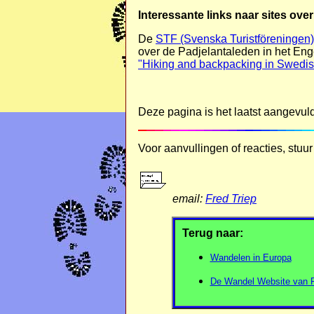
Interessante links naar sites ove
De
STF (Svenska Turistföreningen)
over de Padjelantaleden in het Eng
"Hiking and backpacking in Swedi
Deze pagina is het laatst aangevul
Voor aanvullingen of reacties, stuur
email:
Fred Triep
Terug naar:
Wandelen in Europa
De Wandel Website van Fr