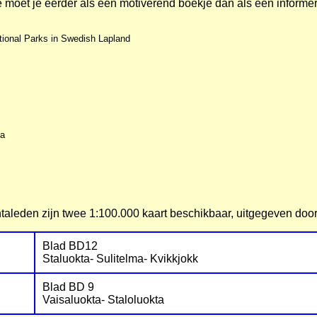
je moet je eerder als een motiverend boekje dan als een infor
ational Parks in Swedish Lapland
ia
ntaleden zijn twee 1:100.000 kaart beschikbaar, uitgegeven door
Blad BD12
Staluokta- Sulitelma- Kvikkjokk
Blad BD 9
Vaisaluokta- Staloluokta