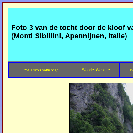
Foto 3 van de tocht door de kloof v
(Monti Sibillini, Apennijnen, Italie)
Fred Triep's homepage
Wandel Website
B