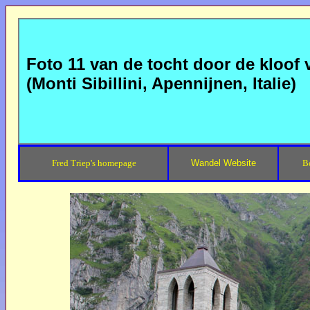
Foto 11 van de tocht door de kloof 
(Monti Sibillini, Apennijnen, Italie)
Fred Triep's homepage
Wandel Website
B