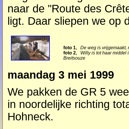
naar de "Route des Crêt
ligt. Daar sliepen we op 
foto 1,
De weg is vrijgemaakt, 
foto 2,
Willy is tot haar midde
Breitsouze
maandag 3 mei 1999
We pakken de GR 5 weer
in noordelijke richting t
Hohneck.