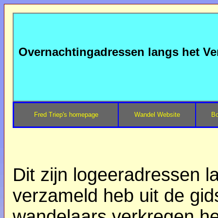
Overnachtingadressen langs het V
Fred Triep's homepage
Wandel Website
Bo
Dit zijn logeeradressen 
verzameld heb uit de gid
wandelaars verkregen h