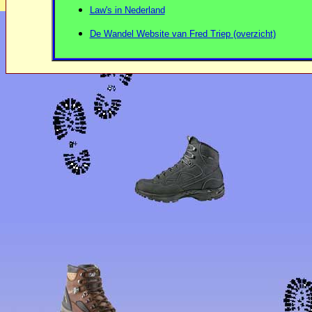
Law's in Nederland
De Wandel Website van Fred Triep (overzicht)