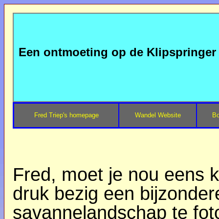
Een ontmoeting op de Klipspringer T
Fred Triep's homepage
Wandel Website
Bo
Fred, moet je nou eens ki
druk bezig een bijzondere
savannelandschap te fotog