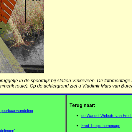
 bruggetje in de spoordijk bij station Vinkeveen. De fotomont
merik route). Op de achtergrond ziet u Vladimir Mars van Bur
Terug naar:
 spoorbaanwandeling
de Wandel Website van Fred T
Fred Triep's homepage
delingen)