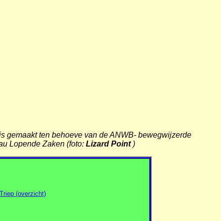
age is gemaakt ten behoeve van de ANWB- bewegwijzerde
eau Lopende Zaken (foto:
Lizard Point
)
riep (overzicht)