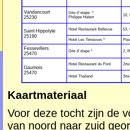
Vandancourt
Gite d' etape *
10,
25230
Philippe Hubert
Hotel Restaurant Bellevue
53,
Saint Hippolyte
25190
Hotel Les Terrasses *
Plac
Fessevillers
Gite d' étape *
2, R
25470
Hotel Restaurant du Pont
2rte
Gaumois
25470
Hotel Thailand
3rte
Kaartmateriaal
Voor deze tocht zijn de 
van noord naar zuid geor