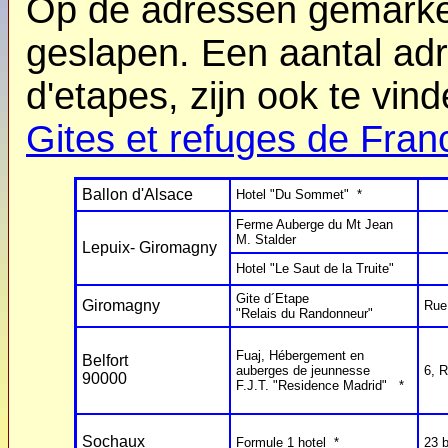
Op de adressen gemarke
geslapen. Een aantal adr
d'etapes, zijn ook te vin
Gites et refuges de Fran
Ballon d'Alsace
Hotel "Du Sommet" *
Ferme Auberge du Mt Jean
M. Stalder
Lepuix- Giromagny
Hotel "Le Saut de la Truite"
Gite d´Etape
Giromagny
Rue
"Relais du Randonneur"
Fuaj, Hébergement en
Belfort
auberges de jeunnesse
6, 
90000
F.J.T. "Residence Madrid" *
Sochaux
Formule 1 hotel *
23 b