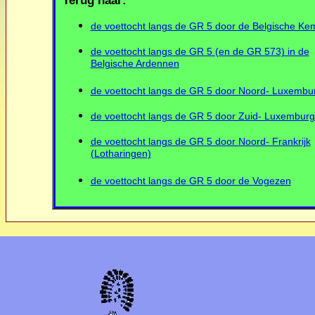
Terug naar:
de voettocht langs de GR 5 door de Belgische K
de voettocht langs de GR 5 (en de GR 573) in de
Belgische Ardennen
de voettocht langs de GR 5 door Noord- Luxembu
de voettocht langs de GR 5 door Zuid- Luxemburg
de voettocht langs de GR 5 door Noord- Frankrijk
(Lotharingen)
de voettocht langs de GR 5 door de Vogezen