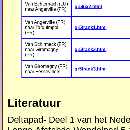
Van Echternach (LU)
gr5lux2.html
naar Angerville (FR)
Van Angerville (FR)
naar Tarquimpol
gr5frank1.html
(FR)
Van Schirmeck (FR)
naar Giromagny
gr5frank2.html
(FR)
Van Giromagny (FR)
gr5frank3.html
naar Fessevillers
Literatuur
Deltapad- Deel 1 van het Ned