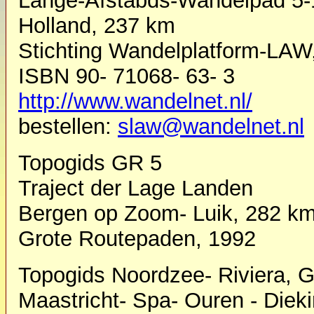
Lange-Afstabds-Wandelpad 5-1
Holland, 237 km
Stichting Wandelplatform-LAW
ISBN 90- 71068- 63- 3
http://www.wandelnet.nl/
bestellen:
slaw@wandelnet.nl
Topogids GR 5
Traject der Lage Landen
Bergen op Zoom- Luik, 282 k
Grote Routepaden, 1992
Topogids Noordzee- Riviera, G
Maastricht- Spa- Ouren - Diek