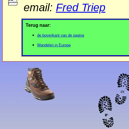
email:
Fred Triep
Terug naar:
de bovenkant van de pagina
Wandelen in Europ
a