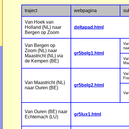
traject
webpagina
su
Van Hoek van
Holland (NL) naar
deltapad.html
Bergen op Zoom
Van
Van Bergen op
naa
Zoom (NL) naar
gr5belg1.html
Maastricht (NL) via
Van
de Kempen (BE)
Maa
Van
Fra
Van Maastricht (NL)
gr5belg2.html
naar Ouren (BE)
Van
Van Ouren (BE) naar
gr5lux1.html
Echternach (LU)