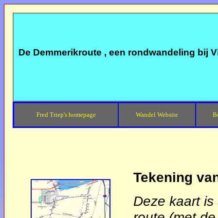
De Demmerikroute , een rondwandeling bij 
Fred Triep's homepage
Wandel Website
B
Tekening va
Deze kaart is
route (met de